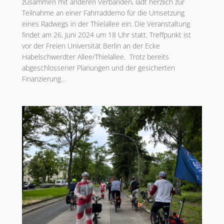
zusammen mit anderen Verbänden, lädt herzlich zur
Teilnahme an einer Fahrraddemo für die Umsetzung
eines Radwegs in der Thielallee ein. Die Veranstaltung
findet am 26. Juni 2024 um 18 Uhr statt. Treffpunkt ist
vor der Freien Universität Berlin an der Ecke
Habelschwerdter Allee/Thielallee. Trotz bereits
abgeschlossener Planungen und der gesicherten
Finanzierung…