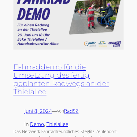
Fahrraddemo für die
Umsetzung des fertig
geplanten Radwegs an der
Thielallee
Juni 8, 2024
—
RadSZ
von
in
Demo
, 
Thielallee
Das Netzwerk Fahrradfreundliches Steglitz-Zehlendorf,