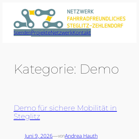
Zum
Inhalt
springen
Projekte
Netzwerk
Kontakt
Spenden
Kategorie:
Demo
Demo für sichere Mobilität in
Steglitz
Juni 9, 2026
—
Andrea Hauth
von