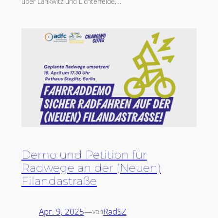
über Lankwitz und Lichterfelde,…
Demo und Petition für
Radwege an der (Neuen)
Filandastraße
Apr. 9, 2025
—
RadSZ
von