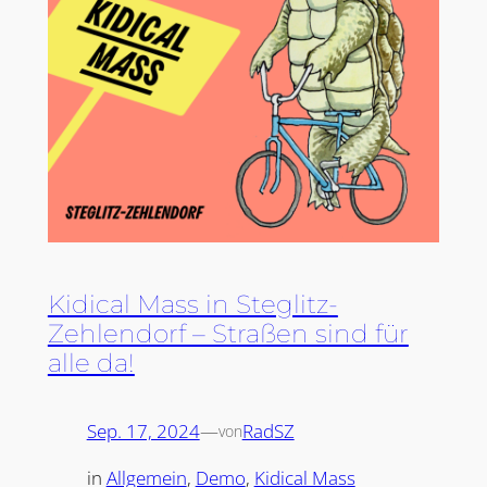
Kidical Mass in Steglitz-
Zehlendorf – Straßen sind für
alle da!
Sep. 17, 2024
—
RadSZ
von
in
Allgemein
, 
Demo
, 
Kidical Mass