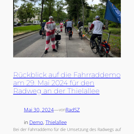
Rückblick auf die Fahrraddemo
am 29. Mai 2024 für den
Radweg an der Thielallee
Mai 30, 2024
—
RadSZ
von
in
Demo
, 
Thielallee
Bei der Fahrraddemo für die Umsetzung des Radwegs auf