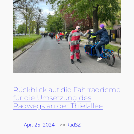
Rückblick auf die Fahrraddemo
für die Umsetzung des
Radwegs an der Thielallee
Apr. 25, 2024
—
RadSZ
von