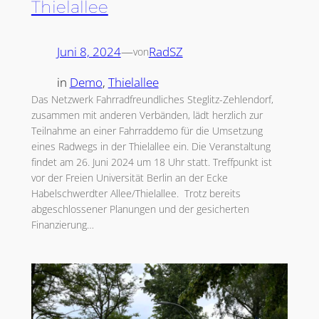
Thielallee
Juni 8, 2024
—
RadSZ
von
in
Demo
, 
Thielallee
Das Netzwerk Fahrradfreundliches Steglitz-Zehlendorf,
zusammen mit anderen Verbänden, lädt herzlich zur
Teilnahme an einer Fahrraddemo für die Umsetzung
eines Radwegs in der Thielallee ein. Die Veranstaltung
findet am 26. Juni 2024 um 18 Uhr statt. Treffpunkt ist
vor der Freien Universität Berlin an der Ecke
Habelschwerdter Allee/Thielallee. Trotz bereits
abgeschlossener Planungen und der gesicherten
Finanzierung…