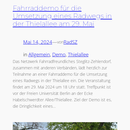
Fahrraddemo für die
Umsetzung eines Radwegs in
der Thielallee am 29. Mai
Mai 14, 2024
—
RadSZ
von
in
Allgemein
, 
Demo
, 
Thielallee
Das Netzwerk Fahrradfreundliches Steglitz-Zehlendorf,
zusammen mit anderen Verbänden, lädt herzlich zur
Teilnahme an einer Fahrraddemo für die Umsetzung
eines Radwegs in der Thielallee ein. Die Veranstaltung
findet am 29. Mai 2024 um 18 Uhr statt. Treffpunkt ist
vor der Freien Universität Berlin an der Ecke
Habelschwerdter Allee/Thielallee. Ziel der Demo ist es,
die Dringlichkeit eines…