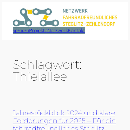
Zum
Inhalt
springen
Projekte
Netzwerk
Kontakt
Spenden
Schlagwort:
Thielallee
Jahresrückblick 2024 und klare
Forderungen für 2025 – Für ein
fahrradfreundliches Steglitz-